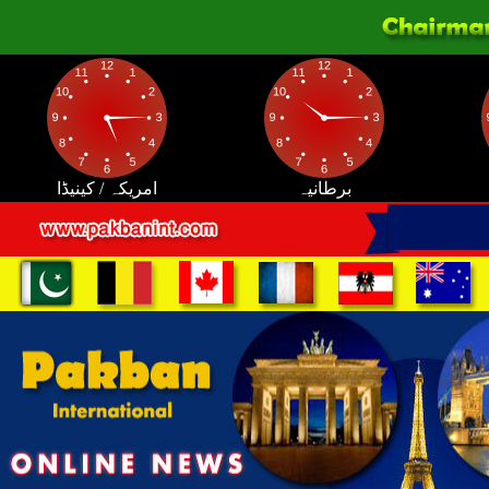
برطانیہ
امریکہ / کینیڈا