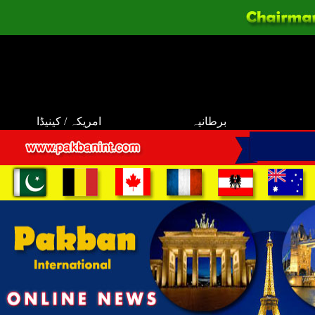
برطانیہ
امریکہ / کینیڈا