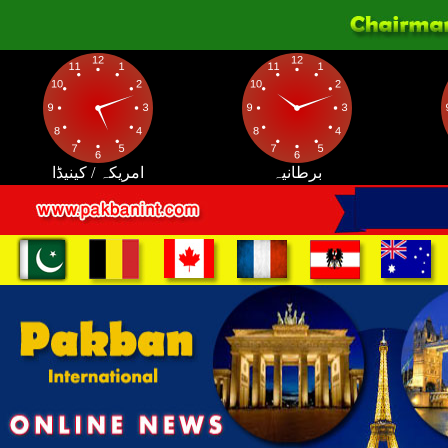
برطانیہ
امریکہ / کینیڈا