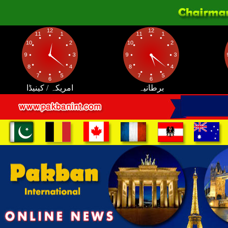
برطانیہ
امریکہ / کینیڈا