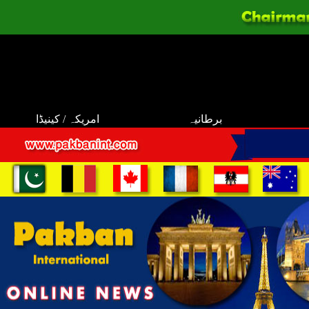
برطانیہ
امریکہ / کینیڈا