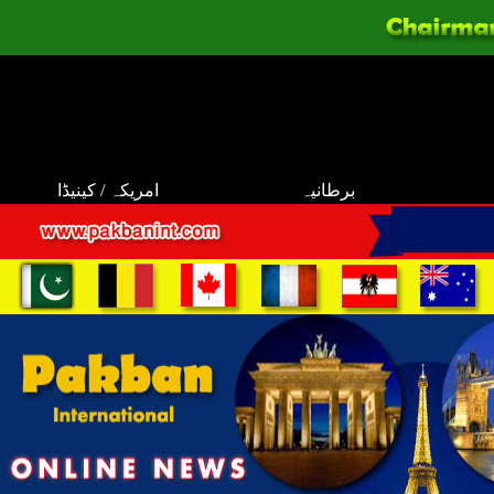
برطانیہ
امریکہ / کینیڈا