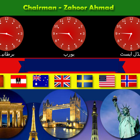
ڈل ایسٹ
یورپ
برطانیہ