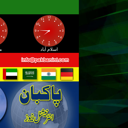
اسلام آباد
م