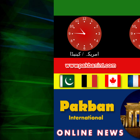
امریکہ / کینیڈا