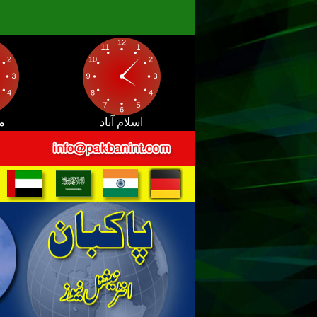
اسلام آباد
م