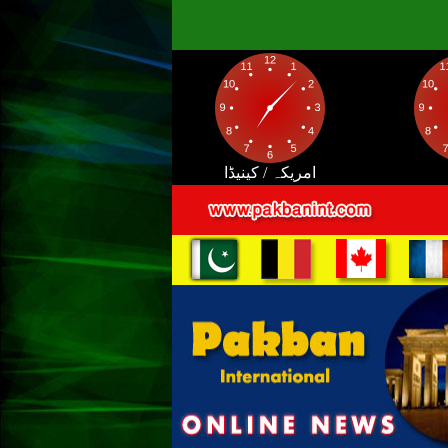
امریکہ / کینیڈا