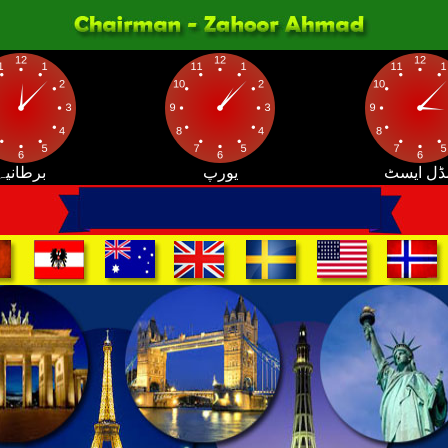
ڈل ایسٹ
یورپ
برطانیہ